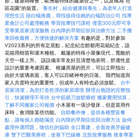
節，建築商峰會，歐洲最特殊的建築營之一，以及稱為“社
區花園”的裝置。
養生村，結合健康與養生，為老年人打造
理想生活
除白蟻推薦，尋找值得信賴的白蟻防治公司
找專
業會計公司處理帳務
學習按摩技巧課程
僅需300元即可享
受專業居家清潔服務
白內障的早期症狀與治療方法
二手攤
車回收服務，方便快捷的解決方案
有趣的是，對於參加
V2023系列的所有定居點，紀念紀念館都用花箱紀念，該
花箱用樹苗和灌木種植。 戴篷的特殊小屋像現代，寬敞的
天空一樣上升。 該設備非常友好且清楚地表明，舒適性是
設計的重要考慮因素。 根據房屋的照片，可以立即指出，
由於大玻璃表面，客人可以目睹神奇的日落。 我們知道與
家人共度時光的重要性，但成年人有時也必須放鬆。
台中
居家清潔，為您打造乾淨的家居環境
辦理台胞證的完整指
引，快速辦理不等待
台中筋膜刀放鬆療程
搬家費用預算，
了解不同搬家公司報價
小木屋有一張沙發床，但是當用作
床時，會消除某些功能。
自助餐外燴，提供各種豐富餐
點，讓每個人都能滿意
白內障的早期症狀與治療方法
如何
處理外遇問題，徵信社的協助
全口重建，全面改善牙齒健
康
雙下巴醫美療程，改善下巴線條
北投按摩服務
推拿專業