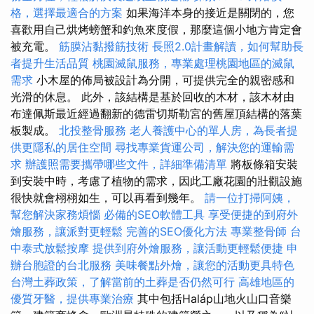
格，選擇最適合的方案
如果海洋本身的接近是關閉的，您
喜歡用自己烘烤螃蟹和釣魚來度假，那麼這個小地方肯定會
被充電。
筋膜沾黏撥筋技術
長照2.0計畫解讀，如何幫助長
者提升生活品質
桃園滅鼠服務，專業處理桃園地區的滅鼠
需求
小木屋的佈局被設計為分開，可提供完全的親密感和
光滑的休息。 此外，該結構是基於回收的木材，該木材由
布達佩斯最近經過翻新的德雷切斯勒宮的舊屋頂結構的落葉
板製成。
北投整骨服務
老人養護中心的單人房，為長者提
供更隱私的居住空間
尋找專業貨運公司，解決您的運輸需
求
辦護照需要攜帶哪些文件，詳細準備清單
將板條箱安裝
到安裝中時，考慮了植物的需求，因此工廠花園的壯觀設施
很快就會栩栩如生，可以再看到幾年。
請一位打掃阿姨，
幫您解決家務煩惱
必備的SEO軟體工具
享受便捷的到府外
燴服務，讓派對更輕鬆
完善的SEO優化方法
專業整骨師
台
中泰式放鬆按摩
提供到府外燴服務，讓活動更輕鬆便捷
申
辦台胞證的台北服務
美味餐點外燴，讓您的活動更具特色
台灣土葬政策，了解當前的土葬是否仍然可行
高雄地區的
優質牙醫，提供專業治療
其中包括Haláp山地火山口音樂