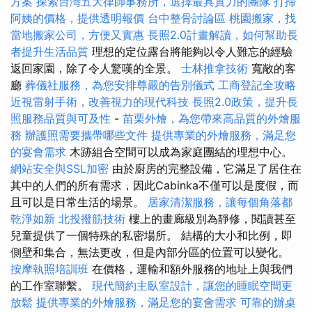
方案
探索台灣五大律師事務所，選擇最具實力的團隊
打掃
阿姨的價格，提供透明報價
台中整骨討論區
桃園搬家，找
當地搬家公司，方便又實惠
長照2.0計畫解讀，如何幫助長
者提升生活品質
理想的定位露台將能夠以令人難忘的經驗
返回家園，除了令人驚嘆的全景。
士林推拿技術
寬敞的客
廳
葬儀社服務，為您安排尊嚴的告別儀式
工商登記全攻略
近視雷射手術，改善視力的現代科技
長照2.0政策，提升長
照服務品質與可及性
-
苗栗外燴，為您帶來高品質的外燴服
務
辦護照需要攜帶哪些文件
提供專業的外燴服務，滿足您
的宴會需求
木跡組合空間可以成為家庭團結的理想中心。
網站安全與SSL加密
由於廚房的完整設備，它滿足了居住在
其中的人們的所有需求，因此Cabinka不僅可以是度假，而
且可以是日常生活的場景。
居家清潔服務，讓每個角落都
乾淨如新
北投撥筋技術
樓上的畫廊級別為靜修，閱讀甚至
兒童提供了一個特殊的私密場所。 結構的大小和比例，即
側壁和集合，無法更改，但是內部分區的位置可以變化。
按摩執照培訓班
在價格，運輸和額外服務的地址上與我們
的工作室聯繫。
現代簡約主臥室設計，讓您的睡眠空間更
放鬆
提供專業的外燴服務，滿足您的宴會需求
可靠的辦桌