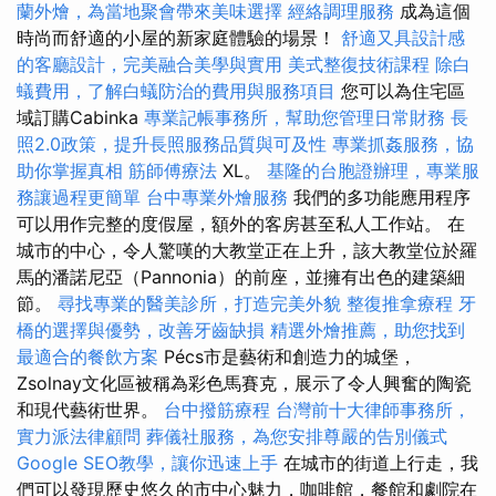
蘭外燴，為當地聚會帶來美味選擇
經絡調理服務
成為這個
時尚而舒適的小屋的新家庭體驗的場景！
舒適又具設計感
的客廳設計，完美融合美學與實用
美式整復技術課程
除白
蟻費用，了解白蟻防治的費用與服務項目
您可以為住宅區
域訂購Cabinka
專業記帳事務所，幫助您管理日常財務
長
照2.0政策，提升長照服務品質與可及性
專業抓姦服務，協
助你掌握真相
筋師傅療法
XL。
基隆的台胞證辦理，專業服
務讓過程更簡單
台中專業外燴服務
我們的多功能應用程序
可以用作完整的度假屋，額外的客房甚至私人工作站。 在
城市的中心，令人驚嘆的大教堂正在上升，該大教堂位於羅
馬的潘諾尼亞（Pannonia）的前座，並擁有出色的建築細
節。
尋找專業的醫美診所，打造完美外貌
整復推拿療程
牙
橋的選擇與優勢，改善牙齒缺損
精選外燴推薦，助您找到
最適合的餐飲方案
Pécs市是藝術和創造力的城堡，
Zsolnay文化區被稱為彩色馬賽克，展示了令人興奮的陶瓷
和現代藝術世界。
台中撥筋療程
台灣前十大律師事務所，
實力派法律顧問
葬儀社服務，為您安排尊嚴的告別儀式
Google SEO教學，讓你迅速上手
在城市的街道上行走，我
們可以發現歷史悠久的市中心魅力，咖啡館，餐館和劇院在