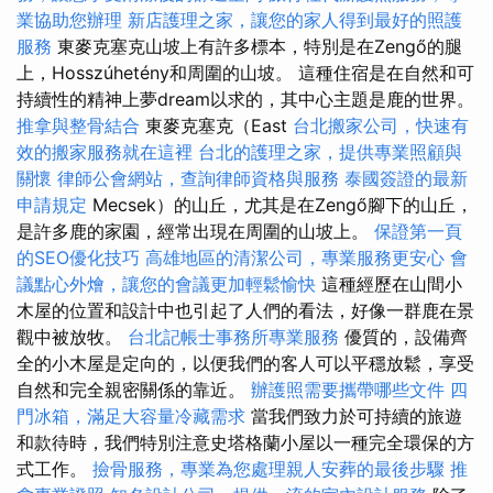
業協助您辦理
新店護理之家，讓您的家人得到最好的照護
服務
東麥克塞克山坡上有許多標本，特別是在Zengő的腿
上，Hosszúhetény和周圍的山坡。 這種住宿是在自然和可
持續性的精神上夢dream以求的，其中心主題是鹿的世界。
推拿與整骨結合
東麥克塞克（East
台北搬家公司，快速有
效的搬家服務就在這裡
台北的護理之家，提供專業照顧與
關懷
律師公會網站，查詢律師資格與服務
泰國簽證的最新
申請規定
Mecsek）的山丘，尤其是在Zengő腳下的山丘，
是許多鹿的家園，經常出現在周圍的山坡上。
保證第一頁
的SEO優化技巧
高雄地區的清潔公司，專業服務更安心
會
議點心外燴，讓您的會議更加輕鬆愉快
這種經歷在山間小
木屋的位置和設計中也引起了人們的看法，好像一群鹿在景
觀中被放牧。
台北記帳士事務所專業服務
優質的，設備齊
全的小木屋是定向的，以便我們的客人可以平穩放鬆，享受
自然和完全親密關係的靠近。
辦護照需要攜帶哪些文件
四
門冰箱，滿足大容量冷藏需求
當我們致力於可持續的旅遊
和款待時，我們特別注意史塔格蘭小屋以一種完全環保的方
式工作。
撿骨服務，專業為您處理親人安葬的最後步驟
推