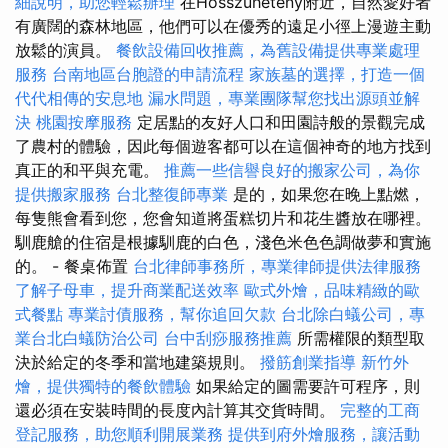
細說明，助您輕鬆辦理
在Hosszúhetény附近，自然愛好者
有廣闊的森林地區，他們可以在優秀的遠足小徑上漫遊主動
放鬆的演員。
餐飲設備回收推薦，為舊設備提供專業處理
服務
台南地區台胞證的申請流程
家族墓的選擇，打造一個
代代相傳的安息地
漏水問題，專業團隊幫您找出源頭並解
決
桃園按摩服務
定居點的友好人口和田園詩般的景觀完成
了農村的體驗，因此每個遊客都可以在這個神奇的地方找到
真正的和平與充電。
推薦一些信譽良好的搬家公司，為你
提供搬家服務
台北整復師專業
是的，如果您在晚上點燃，
每隻熊會看到您，您會知道將蛋糕切片和花生醬放在哪裡。
馴鹿艙的住宿是根據馴鹿的白色，淺色米色色調做夢和實施
的。 - 餐桌佈置
台北律師事務所，專業律師提供法律服務
了解子母車，提升商業配送效率
歐式外燴，品味精緻的歐
式餐點
專業討債服務，幫你追回欠款
台北除白蟻公司，專
業台北白蟻防治公司
台中刮痧服務推薦
所需權限的類型取
決於給定的冬季和當地建築規則。
撥筋創業指導
新竹外
燴，提供獨特的餐飲體驗
如果給定的圖需要許可程序，則
還必須在安裝時間的長度內計算其交貨時間。
完整的工商
登記服務，助您順利開展業務
提供到府外燴服務，讓活動