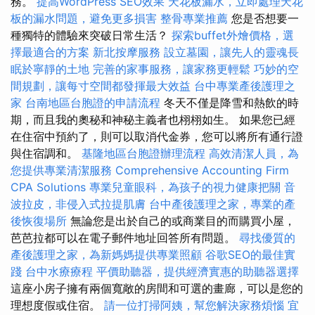
務。
提高WordPress SEO效果
天花板漏水，立即處理天花
板的漏水問題，避免更多損害
整骨專業推薦
您是否想要一
種獨特的體驗來突破日常生活？
探索buffet外燴價格，選
擇最適合的方案
新北按摩服務
設立墓園，讓先人的靈魂長
眠於寧靜的土地
完善的家事服務，讓家務更輕鬆
巧妙的空
間規劃，讓每寸空間都發揮最大效益
台中專業產後護理之
家
台南地區台胞證的申請流程
冬天不僅是降雪和熱飲的時
期，而且我的奧秘和神秘主義者也栩栩如生。 如果您已經
在住宿中預約了，則可以取消代金券，您可以將所有通行證
與住宿調和。
基隆地區台胞證辦理流程
高效清潔人員，為
您提供專業清潔服務
Comprehensive Accounting Firm
CPA Solutions
專業兒童眼科，為孩子的視力健康把關
音
波拉皮，非侵入式拉提肌膚
台中產後護理之家，專業的產
後恢復場所
無論您是出於自己的或商業目的而購買小屋，
芭芭拉都可以在電子郵件地址回答所有問題。
尋找優質的
產後護理之家，為新媽媽提供專業照顧
谷歌SEO的最佳實
踐
台中水療療程
平價助聽器，提供經濟實惠的助聽器選擇
這座小房子擁有兩個寬敞的房間和可選的畫廊，可以是您的
理想度假或住宿。
請一位打掃阿姨，幫您解決家務煩惱
宜