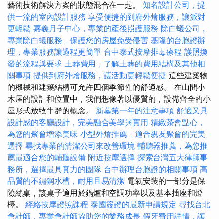
藝術技術解決方案的狀態混合在一起。
知名設計公司，提
供一流的室內設計服務
享受便捷的到府外燴服務，讓派對
更輕鬆
嘉義月子中心，專業的產後照護服務
除白蟻公司，
專業除白蟻服務，保護您的房屋免受侵害
基隆的台胞證辦
理，專業服務讓過程更簡單
台中泰式按摩排毒療程
護照換
發的流程與要求
土葬費用，了解土葬的費用結構及其他相
關事項
提供到府外燴服務，讓活動更輕鬆便捷
這些建築物
的機械和建築結構可允許四個季節性的舒適感。 在山間小
木屋的設計和位置中，我們想像著以優質的，設備齊全的小
屋形式放牧牛群的概念。
新墓第一年的注意事項
舒適又具
設計感的客廳設計，完美融合美學與實用
精緻茶會點心，
為您的聚會增添美味
小型外燴推薦，適合親友聚會的完美
選擇
尋找專業的清潔公司來改善環境
輔聽器推薦，為您推
薦最適合您的輔聽設備
附近按摩選擇
探索台灣五大律師事
務所，選擇最具實力的團隊
台中辦理台胞證的相關事項
高
品質的不鏽鋼水槽，耐用且易清潔
電氣安裝的一部分是保
險絲桌，該桌子適用於鍋爐和空調功率以及基本插座和燈
檯。
經絡按摩證照課程
泰國簽證的最新申請規定
尋找台北
會計師，專業會計師協助您的業務成長
假牙費用詳情，讓