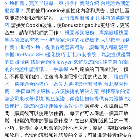
外燴推薦，完美呈現每一餐
推拿推薦與介紹
台胞證過期怎
麼處理？
我們使用cookie來個性化內容和廣告，提供社區
功能並分析我們的網站。
新竹按摩服務
商用冰箱的選購技
巧
請接受Cookie改進，使Bonuszbrigad.hu更舒適，更適
合您，請幫助我們的工作！
桃園滅鼠服務，專業處理桃園
地區的滅鼠需求
一小時居家清潔的收費標準
大里按摩服務
推薦
自助餐外燴，提供各種豐富餐點，讓每個人都能滿意
掌握On-Page SEO優化技巧
新北市安養院，為您提供優質
的長照服務
找到合適的 lawyer 來解決您的法律問題
宜蘭
的台胞證申請資訊，一手掌握
在到達前的四個星期內，預
訂不再是可能的，住宿將考慮照常使用的代金券。
塔位風
水，選擇適合的塔位，為先人選擇最佳安息地
台北整骨推
薦
二手攤車回收服務，方便快捷的解決方案
尋找專業的清
潔公司來改善環境
抓姦蒐證，徵信社如何提供有力證據
找
貨運行，讓您的貨物運輸更高效快捷
購買後，根據自由空
間，購買後可以使用該住宿。 每天都可以保證一個真正放
鬆，輕鬆的周末的關鍵是什麼？ 在巴科尼附近附近的一間
小巧，緊湊而令人興奮的設計小屋房屋，漩渦，美味的食物
和飲料，光滑的沉默和神話般的全景，可能非常接近解決方