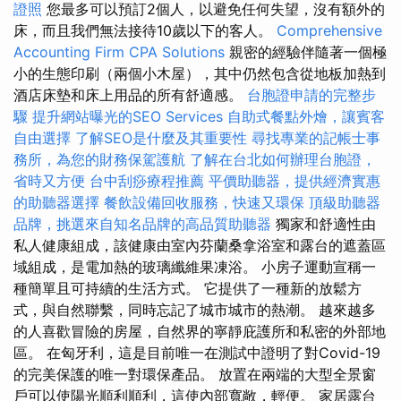
證照
您最多可以預訂2個人，以避免任何失望，沒有額外的
床，而且我們無法接待10歲以下的客人。
Comprehensive
Accounting Firm CPA Solutions
親密的經驗伴隨著一個極
小的生態印刷（兩個小木屋），其中仍然包含從地板加熱到
酒店床墊和床上用品的所有舒適感。
台胞證申請的完整步
驟
提升網站曝光的SEO Services
自助式餐點外燴，讓賓客
自由選擇
了解SEO是什麼及其重要性
尋找專業的記帳士事
務所，為您的財務保駕護航
了解在台北如何辦理台胞證，
省時又方便
台中刮痧療程推薦
平價助聽器，提供經濟實惠
的助聽器選擇
餐飲設備回收服務，快速又環保
頂級助聽器
品牌，挑選來自知名品牌的高品質助聽器
獨家和舒適性由
私人健康組成，該健康由室內芬蘭桑拿浴室和露台的遮蓋區
域組成，是電加熱的玻璃纖維果凍浴。 小房子運動宣稱一
種簡單且可持續的生活方式。 它提供了一種新的放鬆方
式，與自然聯繫，同時忘記了城市城市的熱潮。 越來越多
的人喜歡冒險的房屋，自然界的寧靜庇護所和私密的外部地
區。 在匈牙利，這是目前唯一在測試中證明了對Covid-19
的完美保護的唯一對環保產品。 放置在兩端的大型全景窗
戶可以使陽光順利順利，這使內部寬敞，輕便。 家居露台