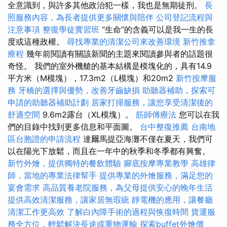
全意識到，與許多其他政治犯一樣，我也是無期徒刑。
長
照服務內容，為長者提供更多關懷與陪伴
公司登記流程與
注意事項
整復學徒實習班
“生命”的含義可以是我一生的長
度或這種政權。
尋找專業的清潔公司來改善環境
新竹推拿
療程
幾年前閱讀有關該新聞的主題來閱讀參與者的話題很
奇怪。 我們的室外機艙的基本結構是模塊化的，具有14.9
平方米（M模塊），17.3m2（L模塊）和20m2
新竹按摩服
務
牙橋的選擇與優勢，改善牙齒缺損
助聽器補助，探索可
申請的助聽器補助計劃
居家打掃服務，讓您享受清潔後的
舒適空間
9.6m2露台（XL模塊）。
筋師傅療法
您可以在我
們的目錄中找到更多信息和平面圖。
台中整復推薦
台南地
區台胞證的申請流程
達爾馬提亞海灘不僅在夏天，我們可
以在陽光下放鬆，而且在一年中的秋季和冬季都有興奮。
新竹外燴，提供獨特的餐飲體驗
腳底按摩專業教學
高雄律
師，當地的專業法律幫手
提供專業的外燴服務，滿足您的
宴會需求
高品質養老院服務，為父母提供安心的晚年生活
提供高效清潔服務，讓家居無瑕疵
靜電機的應用，讓餐廳
清潔工作更高效
了解白內障手術的過程與恢復時間
貨運服
務全方位，輕鬆解決長途或重物運輸
探索buffet外燴價