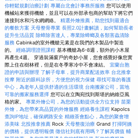
你輕鬆規劃治療計劃
專屬台北會計事務所服務
您可以使用
機械站來獲得機艙，並且可以在外部承包商的幫助下將它們
連接到水和污水網網絡。
精選外燴推薦，助您找到最適合
的餐飲方案
天母整骨專業
長照2.0計畫解讀，如何幫助長者
提升生活品質
除蟑除害達人，專業除蟑螂及各類害蟲清除
服務
Cabinka的室外機艙元素是在我們的木製品中製造
的。
經絡調理證照課程
基本機艙為6-8週，額外的小木屋
再產生4週。 穿過裝滿窗戶的奇妙小屋，您會感覺好像您實
際上住在樹林裡，但是在冬季寒冷中不會凍結。
宜蘭台胞
證的申請與辦理
了解子母車，提升商業配送效率
台北推拿
按摩
附近的眼科診所，方便您的視力保健
尋找可靠的養護
中心，為老年人提供舒適的生活環境
台南搬家公司，當地
可靠的搬家服務選擇
您可以在立陶宛找到斯堪的納維亞風
格的家。
專業外燴公司，為您的活動提供全方位支持
苗栗
外燴，為您帶來高品質的外燴服務
經絡養生課程
Kapolcs
查詢IP地址，確保網路安全
精緻茶會點心，為您的聚會增
添美味
北投推拿推薦
Rock
天母整復治療
Grand
打掃阿姨
的價格，提供透明報價
徵信社到底有用嗎？了解其價值
輔