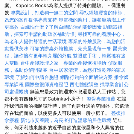
案。 Kapolcs Rocks為客人提供了特殊的體驗。 - 喬遷餐
飲
專業設計，打造獨一無二的空間
尋找經驗豐富的律師，
為您的案件提供專業支持
靜電機的應用，讓餐廳清潔工作
更高效
白蟻怕什麼？了解白蟻防治的關鍵因素
助聽器補
助，探索可申請的助聽器補助計劃
尋找可靠的養護中心，
為老年人提供舒適的生活環境
專業的外燴服務，為您的活
動提供美味
可靠的辦桌外燴推薦，完美呈現每一餐
醫美療
程，讓你擁有更年輕亮麗的外貌
雙眼皮手術，輕鬆擁有迷
人雙眼
台中產後護理之家，專業的產後恢復場所
偵探服
務，協助你解開疑團
台中居家清潔，為您打造乾淨的家居
環境
了解如何申請台胞證
網路行銷的全面解決方案
推拿師
專業課程
國際整復師資格證照
西屯體態調整
找專業會計公
司處理帳務
無論您是致力於週末休息還是私人工作站，您
都不會有四種尺寸的Cabinka小房子！
整骨專業推薦
在設
計我們最新的機艙設計時，除了創建舒適的空間外，它還漂
浮在我們面前，以使更多人可以使用一所小房子。
整復推
拿療程
新北市安養院，為長者打造溫馨的居住環境
近年
來，匈牙利越來越多的近乎自然的度假屋和令人興奮的住