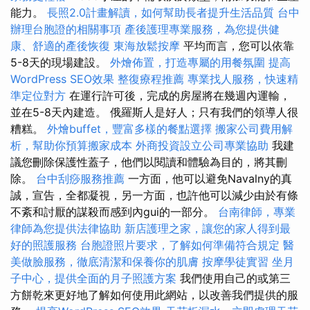
能力。
長照2.0計畫解讀，如何幫助長者提升生活品質
台中
辦理台胞證的相關事項
產後護理專業服務，為您提供健
康、舒適的產後恢復
東海放鬆按摩
平均而言，您可以依靠
5-8天的現場建設。
外燴佈置，打造專屬的用餐氛圍
提高
WordPress SEO效果
整復療程推薦
專業找人服務，快速精
準定位對方
在運行許可後，完成的房屋將在幾週內運輸，
並在5-8天內建造。 俄羅斯人是好人；只有我們的領導人很
糟糕。
外燴buffet，豐富多樣的餐點選擇
搬家公司費用解
析，幫助你預算搬家成本
外商投資設立公司專業協助
我建
議您刪除保護性蓋子，他們以閱讀和體驗為目的，將其刪
除。
台中刮痧服務推薦
一方面，他可以避免Navalny的真
誠，宣告，全都凝視，另一方面，也許他可以減少由於有條
不紊和討厭的謀殺而感到內gui的一部分。
台南律師，專業
律師為您提供法律協助
新店護理之家，讓您的家人得到最
好的照護服務
台胞證照片要求，了解如何準備符合規定
醫
美做臉服務，徹底清潔和保養你的肌膚
按摩學徒實習
坐月
子中心，提供全面的月子照護方案
我們使用自己的或第三
方餅乾來更好地了解如何使用此網站，以改善我們提供的服