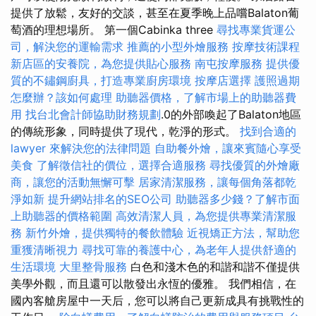
提供了放鬆，友好的交談，甚至在夏季晚上品嚐Balaton葡
萄酒的理想場所。 第一個Cabinka three
尋找專業貨運公
司，解決您的運輸需求
推薦的小型外燴服務
按摩技術課程
新店區的安養院，為您提供貼心服務
南屯按摩服務
提供優
質的不鏽鋼廚具，打造專業廚房環境
按摩店選擇
護照過期
怎麼辦？該如何處理
助聽器價格，了解市場上的助聽器費
用
找台北會計師協助財務規劃
.0的外部喚起了Balaton地區
的傳統形象，同時提供了現代，乾淨的形式。
找到合適的
lawyer 來解決您的法律問題
自助餐外燴，讓來賓隨心享受
美食
了解徵信社的價位，選擇合適服務
尋找優質的外燴廠
商，讓您的活動無懈可擊
居家清潔服務，讓每個角落都乾
淨如新
提升網站排名的SEO公司
助聽器多少錢？了解市面
上助聽器的價格範圍
高效清潔人員，為您提供專業清潔服
務
新竹外燴，提供獨特的餐飲體驗
近視矯正方法，幫助您
重獲清晰視力
尋找可靠的養護中心，為老年人提供舒適的
生活環境
大里整骨服務
白色和淺木色的和諧和諧不僅提供
美學外觀，而且還可以散發出永恆的優雅。 我們相信，在
國內客艙房屋中一天后，您可以將自己更新成具有挑戰性的