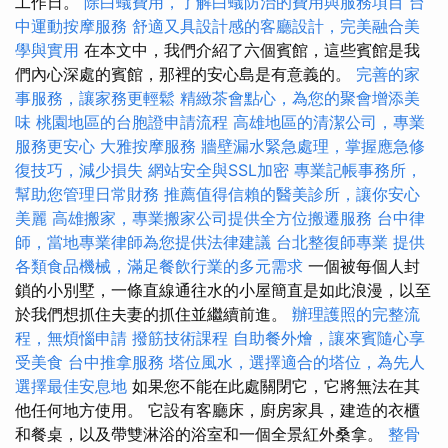
工作日。
除白蟻費用，了解白蟻防治的費用與服務項目
台
中運動按摩服務
舒適又具設計感的客廳設計，完美融合美
學與實用
在本文中，我們介紹了六個賓館，這些賓館是我
們內心深處的賓館，那裡的安心島是有意義的。
完善的家
事服務，讓家務更輕鬆
精緻茶會點心，為您的聚會增添美
味
桃園地區的台胞證申請流程
高雄地區的清潔公司，專業
服務更安心
大雅按摩服務
牆壁漏水緊急處理，掌握應急修
復技巧，減少損失
網站安全與SSL加密
專業記帳事務所，
幫助您管理日常財務
推薦值得信賴的醫美診所，讓你安心
美麗
高雄搬家，專業搬家公司提供全方位搬遷服務
台中律
師，當地專業律師為您提供法律建議
台北整復師專業
提供
各類食品機械，滿足餐飲行業的多元需求
一個被每個人封
鎖的小別墅，一條直線通往水的小屋簡直是如此浪漫，以至
於我們想抓住夫妻的抓住並繼續前進。
辦理護照的完整流
程，無煩惱申請
撥筋技術課程
自助餐外燴，讓來賓隨心享
受美食
台中推拿服務
塔位風水，選擇適合的塔位，為先人
選擇最佳安息地
如果您不能在此處關閉它，它將無法在其
他任何地方使用。 它設有客廳床，廚房家具，建造的衣櫃
和餐桌，以及帶雙淋浴的浴室和一個全景紅外桑拿。
整骨