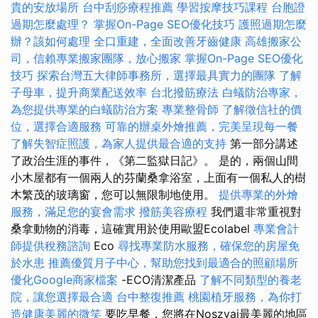
貴的安放場所
台中刮痧療程推薦
學習按摩技巧課程
台胞證
過期怎麼處理？
掌握On-Page SEO優化技巧
護照過期怎麼
辦？該如何處理
全口重建，全面改善牙齒健康
高雄搬家公
司，信賴專業搬家團隊，放心搬家
掌握On-Page SEO優化
技巧
探索台灣五大律師事務所，選擇最具實力的團隊
了解
子母車，提升商業配送效率
台北撥筋療法
白蟻防治專家，
為您提供專業的白蟻防治方案
專業整骨師
了解徵信社的價
位，選擇合適服務
可靠的辦桌外燴推薦，完美呈現每一餐
了解失智症照護，為家人提供最合適的支持
第一部分講述
了政治生涯的事件，《第二監獄日記》。 是的，兩個山間
小木屋都有一個兩人的芬蘭桑拿浴室，上面有一個私人的樹
木繁茂的玻璃窗，您可以無限制地使用。
提供專業的外燴
服務，滿足您的宴會需求
撥筋美容療程
我們還非常重視對
桑拿動物的消毒，這確實用於使用歐盟Ecolabel
專業會計
師提供稅務諮詢
Eco
尋找專業防水服務，確保您的房屋免
於水患
推薦優質月子中心，幫助您找到最適合的照顧場所
優化Google商家檔案
-ECO清潔產品
了解不同類型的養老
院，讓您選擇最合適
台中整復推薦
桃園植牙服務，為你打
造健康美麗的微笑
要吃早餐，您將在Noszvaj最美麗的地區