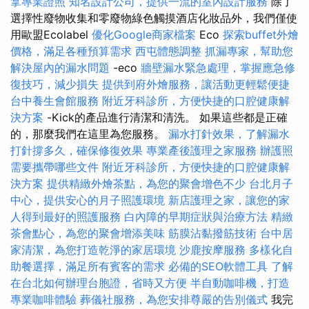
拿專業證照
知名設計公司，提供一流的室內設計服務
除了
選擇性廢物收集和零廢物綠色觸摸酒店化妝品外，我們僅使
用歐盟Ecolabel
優化Google商家檔案
Eco
探索buffet外燴
價格，滿足各種預算需求
西屯體態調整
抓漏專家，幫助您
解決屋內的漏水問題
-eco
牆壁漏水緊急處理，掌握應急修
復技巧，減少損失
提供到府外燴服務，讓活動更輕鬆便捷
台中養生會館服務
附近牙科診所，方便快捷的口腔健康解
決方案
-Kick的產品進行清潔和清洗。 如果這些都是正確
的，那麼我們在這里為您服務。
漏水打針效果，了解漏水
打針撐多久，確保修復效果
專業產後護理之家服務
辦護照
需要攜帶哪些文件
附近牙科診所，方便快捷的口腔健康解
決方案
提供精緻外燴茶點，為您的聚會增色不少
台北月子
中心，提供安心的月子照護環境
新店護理之家，讓您的家
人得到最好的照護服務
白內障的早期症狀與治療方法
精緻
茶會點心，為您的聚會增添美味
筋膜沾黏撥筋技術
台中居
家清潔，為您打造乾淨的家居環境
沙鹿按摩服務
多樣化自
助餐選擇，滿足所有賓客的需求
必備的SEO軟體工具
了解
在台北如何辦理台胞證，省時又方便
半自動咖啡機，打造
專業咖啡體驗
葬儀社服務，為您安排尊嚴的告別儀式
我完