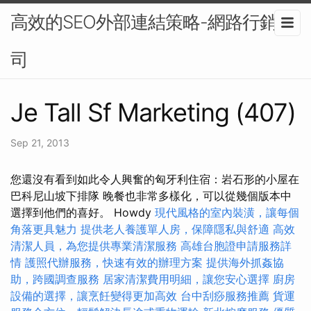
高效的SEO外部連結策略-網路行銷公
司
Je Tall Sf Marketing (407)
Sep 21, 2013
您還沒有看到如此令人興奮的匈牙利住宿：岩石形的小屋在
巴科尼山坡下排隊 晚餐也非常多樣化，可以從幾個版本中
選擇到他們的喜好。 Howdy
現代風格的室內裝潢，讓每個
角落更具魅力
提供老人養護單人房，保障隱私與舒適
高效
清潔人員，為您提供專業清潔服務
高雄台胞證申請服務詳
情
護照代辦服務，快速有效的辦理方案
提供海外抓姦協
助，跨國調查服務
居家清潔費用明細，讓您安心選擇
廚房
設備的選擇，讓烹飪變得更加高效
台中刮痧服務推薦
貨運