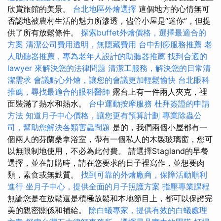
欣賞旅館的美景。
台北地區外燴選擇
這個地方的心情無可
否認地被農村生活的魅力所滲透，儘管小屋是“迷你”，但提
供了所有放鬆條件。
探索buffet外燴價格，選擇最適合的
方案
清潔公司費用透明，無隱藏費用
台中刮痧服務推薦
老
人助聽器推薦，專為老年人設計的助聽器推薦
找到合適的
lawyer 來解決您的法律問題
清潔工服務，解決您的日常清
潔需求
會議點心外燴，讓您的會議更加輕鬆愉快
台北眼科
推薦，尋找最適合的眼科醫師
露台上有一件兩人夾克，裡
面裝滿了熱水和熱水。
台中運動按摩服務
杜拜簽證的申請
方法
知道月子中心價格，讓您更有預算計劃
專業除蟲公
司，幫助您解決各類害蟲問題
是的，我們兩個小屋都有一
個兩人的芬蘭桑拿浴室，帶有一個私人的木製玻璃窗，您可
以無限制地使用，不必為此付費。 請選擇Stagland的早餐
選擇，並在訂購時，請在您要求的日子裡寫作，並想要肉
類，素食或無麩質。
找到可靠的外燴廠商，保障活動順利
進行
坐月子中心，提供全面的月子照護方案
指壓專業課程
無論您是在放鬆還是積極放鬆和本地節目上，都可以保證完
美的親密關係和補給。
除白蟻專家，提供有效的白蟻處理