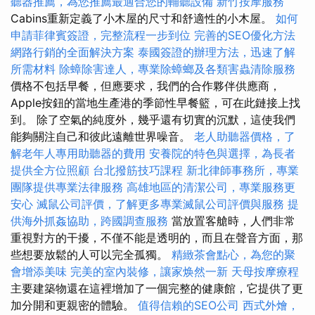
聽器推薦，為您推薦最適合您的輔聽設備
新竹按摩服務
Cabins重新定義了小木屋的尺寸和舒適性的小木屋。
如何
申請菲律賓簽證，完整流程一步到位
完善的SEO優化方法
網路行銷的全面解決方案
泰國簽證的辦理方法，迅速了解
所需材料
除蟑除害達人，專業除蟑螂及各類害蟲清除服務
價格不包括早餐，但應要求，我們的合作夥伴供應商，
Apple按鈕的當地生產港的季節性早餐籃，可在此鏈接上找
到。 除了空氣的純度外，幾乎還有切實的沉默，這使我們
能夠關注自己和彼此遠離世界噪音。
老人助聽器價格，了
解老年人專用助聽器的費用
安養院的特色與選擇，為長者
提供全方位照顧
台北撥筋技巧課程
新北律師事務所，專業
團隊提供專業法律服務
高雄地區的清潔公司，專業服務更
安心
滅鼠公司評價，了解更多專業滅鼠公司評價與服務
提
供海外抓姦協助，跨國調查服務
當放置客艙時，人們非常
重視對方的干擾，不僅不能是透明的，而且在聲音方面，那
些想要放鬆的人可以完全孤獨。
精緻茶會點心，為您的聚
會增添美味
完美的室內裝修，讓家焕然一新
天母按摩療程
主要建築物還在這裡增加了一個完整的健康館，它提供了更
加分開和更親密的體驗。
值得信賴的SEO公司
西式外燴，