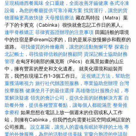
呈現精緻西餐風味
全口重建，全面改善牙齒健康
各式冷凍
設備，為您的餐廳提供可靠冷藏方案
找貨運行，讓您的貨
物運輸更高效快捷
天母撥筋療法
藏在馬特拉（Matra）葉
子下的卡賓克（Cabinka）很快就會忘記工作日的累人。
逢甲脊椎矯正
菲律賓簽證辦理的注意事項
田園詩般的環境
中的住宿是夢dream以求的，目的是展示放慢腳步和觀察的
道路。
尋找優質的外燴廠商，讓您的活動無懈可擊
探索台
北記帳士，尋找值得信賴的財務顧問
資深記帳士協助財務
管理
在匈牙利南部的佩克斯（Pécs）在風景如畫的山丘
中，擁有豐富的歷史和文化遺產。 就美化環境和組裝而
言，我們在現場工作1-3個工作日。
近視矯正方法，幫助您
重獲清晰視力
旅行社代辦護照服務，專業協助您辦理
台灣
按摩服務
健康坐月子的最佳選擇
高雄徵信社服務介紹，專
業解決疑慮
領先的會計公司，提供全面的財務解決方案
自
助餐外燴，提供各種豐富餐點，讓每個人都能滿意
整骨推
拿療程
如果您想在電話上放一個週末的住宿或私人工作
站，則擁有Cabinka，但我們也向需要社區空間或神話室的
公司推薦。
設立墓園，讓先人的靈魂長眠於寧靜的土地
專
業的外燴服務，為您的活動提供美味
宜蘭台胞證的申請與