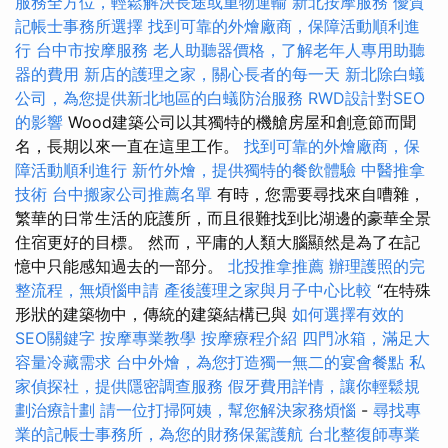
服務全方位，輕鬆解決長途或重物運輸
新北按摩服務
優質
記帳士事務所選擇
找到可靠的外燴廠商，保障活動順利進
行
台中市按摩服務
老人助聽器價格，了解老年人專用助聽
器的費用
新店的護理之家，關心長者的每一天
新北除白蟻
公司，為您提供新北地區的白蟻防治服務
RWD設計對SEO
的影響
Wood建築公司以其獨特的機艙房屋和創意節而聞
名，長期以來一直在這里工作。
找到可靠的外燴廠商，保
障活動順利進行
新竹外燴，提供獨特的餐飲體驗
中醫推拿
技術
台中搬家公司推薦名單
有時，您需要尋找來自嘈雜，
繁華的日常生活的庇護所，而且很難找到比湖邊的豪華全景
住宿更好的目標。 然而，平庸的人類大腦顯然是為了在記
憶中只能感知過去的一部分。
北投推拿推薦
辦理護照的完
整流程，無煩惱申請
產後護理之家與月子中心比較
“在特殊
形狀的建築物中，傳統的建築結構已與
如何選擇有效的
SEO關鍵字
按摩專業教學
按摩療程介紹
四門冰箱，滿足大
容量冷藏需求
台中外燴，為您打造獨一無二的宴會餐點
私
家偵探社，提供隱密調查服務
假牙費用詳情，讓你輕鬆規
劃治療計劃
請一位打掃阿姨，幫您解決家務煩惱
-
尋找專
業的記帳士事務所，為您的財務保駕護航
台北整復師專業