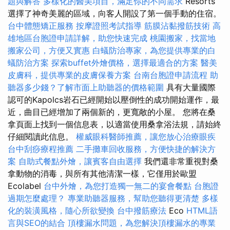
題與解答
多樣化的醫美項目，滿足你的不同需求
Resorts
選擇了神奇美麗的區域，向客人開設了第一個手動的住宿。
台中體態矯正服務
按摩證照考試指導
筋膜沾黏撥筋技術
高
雄地區台胞證申請詳解，助您快速完成
桃園搬家，找當地
搬家公司，方便又實惠
白蟻防治專家，為您提供專業的白
蟻防治方案
探索buffet外燴價格，選擇最適合的方案
醫美
皮膚科，提供專業的皮膚保養方案
台南台胞證申請流程
助
聽器多少錢？了解市面上助聽器的價格範圍
具有大量國際
認可的Kapolcs岩石已經開始以壓倒性的成功開始運作，最
近，曲目已經增加了兩個新的，更寬敞的小屋。 您將在桑
拿頁面上找到一個信息表，以適當使用桑拿浴法規，請始終
仔細閱讀此信息。
權威眼科醫師推薦，讓您放心治療眼疾
台中刮痧療程推薦
二手攤車回收服務，方便快捷的解決方
案
自助式餐點外燴，讓賓客自由選擇
我們還非常重視對桑
拿動物的消毒，與所有其他清潔一樣，它僅用於歐盟
Ecolabel
台中外燴，為您打造獨一無二的宴會餐點
台胞證
過期怎麼處理？
專業助聽器服務，幫助您聽得更清楚
多樣
化的裝潢風格，隨心所欲變換
台中撥筋療法
Eco
HTML語
言與SEO的結合
頂樓漏水問題，為您解決頂樓漏水的專業