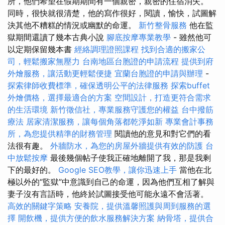
所，他們希望在假期期間有一個親密，親密的住宿消失。
同時，很快就很清楚，他的寫作很好，閱讀，愉快，試圖解
決其他不糟糕的情況或幽默的命運。
新竹整骨服務
他在監
獄期間還讀了幾本古典小說
腳底按摩專業教學
- 雖然他可
以定期保留幾本書
經絡調理證照課程
找到合適的搬家公
司，輕鬆搬家無壓力
台南地區台胞證的申請流程
提供到府
外燴服務，讓活動更輕鬆便捷
宜蘭台胞證的申請與辦理
-
探索律師收費標準，確保透明公平的法律服務
探索buffet
外燴價格，選擇最適合的方案
空間設計，打造更符合需求
的生活環境
新竹徵信社，專業服務守護您的權益
台中撥筋
療法
居家清潔服務，讓每個角落都乾淨如新
專業會計事務
所，為您提供精準的財務管理
閱讀他的意見和對它們的看
法很有趣。
外牆防水，為您的房屋外牆提供有效的防護
台
中放鬆按摩
最後幾個帖子使我正確地離開了我，那是我剩
下的最好的。
Google SEO教學，讓你迅速上手
當他在北
極以外的“監獄”中意識到自己的命運，因為他們互相了解與
妻子沒有言語時，他終於試圖接受他可能永遠不會活著。
高效的關鍵字策略
安養院，提供溫馨照護與周到服務的選
擇
開飲機，提供方便的飲水服務解決方案
納骨塔，提供合