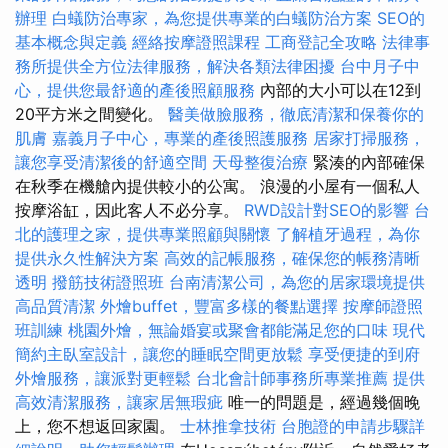
辦理
白蟻防治專家，為您提供專業的白蟻防治方案
SEO的
基本概念與定義
經絡按摩證照課程
工商登記全攻略
法律事
務所提供全方位法律服務，解決各類法律困擾
台中月子中
心，提供您最舒適的產後照顧服務
內部的大小可以在12到
20平方米之間變化。
醫美做臉服務，徹底清潔和保養你的
肌膚
嘉義月子中心，專業的產後照護服務
居家打掃服務，
讓您享受清潔後的舒適空間
天母整復治療
緊湊的內部確保
在秋季在機艙內提供較小的公寓。 浪漫的小屋有一個私人
按摩浴缸，因此客人不必分享。
RWD設計對SEO的影響
台
北的護理之家，提供專業照顧與關懷
了解植牙過程，為你
提供永久性解決方案
高效的記帳服務，確保您的帳務清晰
透明
撥筋技術證照班
台南清潔公司，為您的居家環境提供
高品質清潔
外燴buffet，豐富多樣的餐點選擇
按摩師證照
班訓練
桃園外燴，無論婚宴或聚會都能滿足您的口味
現代
簡約主臥室設計，讓您的睡眠空間更放鬆
享受便捷的到府
外燴服務，讓派對更輕鬆
台北會計師事務所專業推薦
提供
高效清潔服務，讓家居無瑕疵
唯一的問題是，經過幾個晚
上，您不想返回家園。
士林推拿技術
台胞證的申請步驟詳