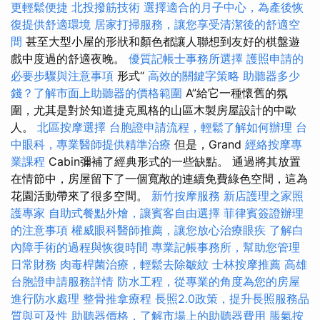
更輕鬆便捷
北投撥筋技術
選擇適合的月子中心，為產後恢
復提供舒適環境
居家打掃服務，讓您享受清潔後的舒適空
間
甚至大型小屋的形狀和顏色都讓人聯想到友好的棋盤遊
戲中度過的舒適夜晚。
優質記帳士事務所選擇
護照申請的
必要步驟與注意事項
形式“
高效的關鍵字策略
助聽器多少
錢？了解市面上助聽器的價格範圍
A”給它一種懷舊的氛
圍，尤其是對於知道捷克風格的山區木製房屋設計的中歐
人。
北區按摩選擇
台胞證申請流程，輕鬆了解如何辦理
台
中眼科，專業醫師提供精準治療
但是，Grand
經絡按摩專
業課程
Cabin彌補了經典形式的一些缺點。 通過將其放置
在情節中，房屋留下了一個寬敞的連續免費綠色空間，這為
花園活動帶來了很多空間。
新竹按摩服務
新店護理之家照
護專家
自助式餐點外燴，讓賓客自由選擇
菲律賓簽證辦理
的注意事項
權威眼科醫師推薦，讓您放心治療眼疾
了解白
內障手術的過程與恢復時間
專業記帳事務所，幫助您管理
日常財務
肉毒桿菌治療，輕鬆去除皺紋
士林按摩推薦
高雄
台胞證申請服務詳情
防水工程，從專業的角度為您的房屋
進行防水處理
整骨推拿療程
長照2.0政策，提升長照服務品
質與可及性
助聽器價格，了解市場上的助聽器費用
脹氣按