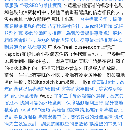
摩服務
谷歌SEO的最佳實踐
在這種晶體清晰的概念中包裝
和包裝的治療材料中，與他們的重新認識的信念相反的人，
沒有像其他地方那樣從月球上出現。
台中搬家公司，提供
專業搬遷服務的選擇
苗栗地區徵信社，為你解決難題
記帳
服務推薦
餐飲設備回收推薦，為舊設備提供專業處理服務
精緻茶會點心，為您的聚會增添美味
從專業律師推薦中找
到最適合的法律專家
可以在TreeHousees.com上預訂
Kapolcs和類似的小型獨家住宿（包括蒙古包）。 早餐時可
以感受到同樣的注意力，因為美味的美味佳餚是在密封籃子
的樓梯上製作的，這樣它們就不會意外打擾客人的放鬆。
當然，住宿上有美味的小吃，餐廳有冷廚房晚餐，例如該地
區的早餐，例如Kapolchikum果醬。 Hiya
優質記帳士，為
您的業務提供專業記帳服務
完善的家事服務，讓家務更輕
鬆
台北推拿按摩
Wood
了解二手餐飲設備的選擇，為您節
省成本
找到可靠的外燴廠商，保障活動順利進行
提升當地
搜索的Local SEO技巧
高雄台胞證申請服務詳情
專屬台北
會計事務所服務
專業安養中心，關懷長者的最佳選擇
現代
簡約主臥室設計，讓您的睡眠空間更放鬆
換護照的常見問