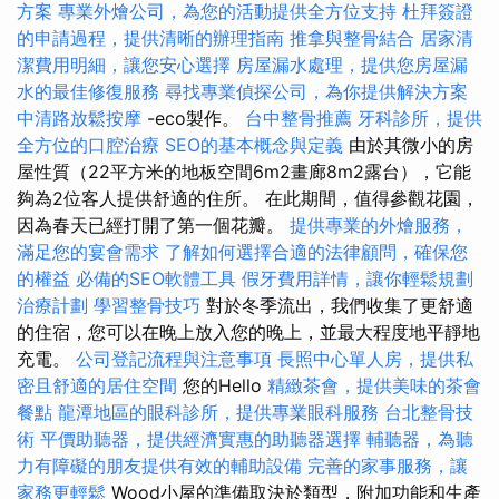
方案
專業外燴公司，為您的活動提供全方位支持
杜拜簽證
的申請過程，提供清晰的辦理指南
推拿與整骨結合
居家清
潔費用明細，讓您安心選擇
房屋漏水處理，提供您房屋漏
水的最佳修復服務
尋找專業偵探公司，為你提供解決方案
中清路放鬆按摩
-eco製作。
台中整骨推薦
牙科診所，提供
全方位的口腔治療
SEO的基本概念與定義
由於其微小的房
屋性質（22平方米的地板空間6m2畫廊8m2露台），它能
夠為2位客人提供舒適的住所。 在此期間，值得參觀花園，
因為春天已經打開了第一個花瓣。
提供專業的外燴服務，
滿足您的宴會需求
了解如何選擇合適的法律顧問，確保您
的權益
必備的SEO軟體工具
假牙費用詳情，讓你輕鬆規劃
治療計劃
學習整骨技巧
對於冬季流出，我們收集了更舒適
的住宿，您可以在晚上放入您的晚上，並最大程度地平靜地
充電。
公司登記流程與注意事項
長照中心單人房，提供私
密且舒適的居住空間
您的Hello
精緻茶會，提供美味的茶會
餐點
龍潭地區的眼科診所，提供專業眼科服務
台北整骨技
術
平價助聽器，提供經濟實惠的助聽器選擇
輔聽器，為聽
力有障礙的朋友提供有效的輔助設備
完善的家事服務，讓
家務更輕鬆
Wood小屋的準備取決於類型，附加功能和生產