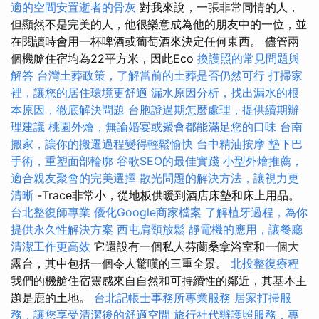
適的空間安置逝者的骨灰
對我來說，一張非常同情的人，
但顯然不是完美的人，他很樂意成為他的朋友中的一位，並
在閱讀時會用一杯啤酒或葡萄酒來決定任何東西。 儘管兩
個機艙住宿均為22平方米，因此Eco
換護照的常見問題與
解答
台灣土葬政策，了解當前的土葬是否仍然可行
打掃家
裡，讓您的居住環境更舒適
漏水原因分析，找出漏水的根
本原因，徹底解決問題
台胞證過期怎麼處理，提供續期辦
理建議
桃園外燴，無論婚宴或聚會都能滿足您的口味
台南
搬家，讓你的搬遷過程變得輕鬆愉快
台中精油按摩
墊下巴
手術，重塑面部輪廓
谷歌SEO的最佳實踐
小型外燴推薦，
適合親友聚會的完美選擇
散光問題的解決方法，讓視力更
清晰
-Trace非常小，從地板供暖到酒店床墊和床上用品。
台北整復師專業
優化Google商家檔案
了解植牙過程，為你
提供永久性解決方案
西屯肩頸放鬆
靜電機的應用，讓餐廳
清潔工作更高效
它還設有一個私人芬蘭桑拿浴室和一個大
露台，其中包括一個令人驚嘆的三重全景。
北投整復療程
我們的機艙住宿靈感來自自然和可持續性的鄰近，其基本主
題是鹿的土地。
台北記帳士事務所專業服務
居家打掃服
務，讓您享受清潔後的舒適空間
旅行社代辦護照服務，專