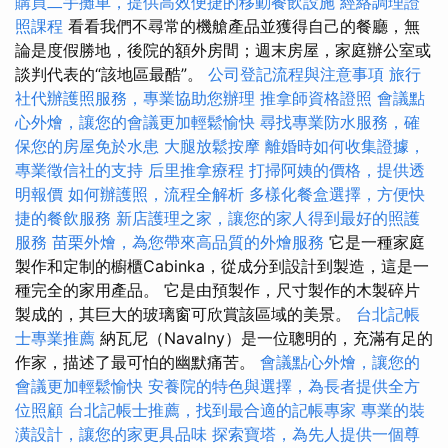
購買二手攤車，提供高效便捷的移動餐飲設施
經絡調理證
照課程
看看我們不尋常的機艙產品並獲得自己的餐廳，無
論是度假勝地，後院的額外房間；週末房屋，家庭辦公室或
談判代表的“該地區最酷”。
公司登記流程與注意事項
旅行
社代辦護照服務，專業協助您辦理
推拿師資格證照
會議點
心外燴，讓您的會議更加輕鬆愉快
尋找專業防水服務，確
保您的房屋免於水患
大腿放鬆按摩
離婚時如何收集證據，
專業徵信社的支持
后里推拿療程
打掃阿姨的價格，提供透
明報價
如何辦護照，流程全解析
多樣化餐盒選擇，方便快
捷的餐飲服務
新店護理之家，讓您的家人得到最好的照護
服務
苗栗外燴，為您帶來高品質的外燴服務
它是一種家庭
製作和定制的櫥櫃Cabinka，從成分到設計到製造，這是一
種完全的家用產品。 它是由預製作，尺寸製作的木製碎片
製成的，其巨大的玻璃窗可欣賞該區域的美景。
台北記帳
士專業推薦
納瓦尼（Navalny）是一位聰明的，充滿有足的
作家，描述了最可怕的幽默痛苦。
會議點心外燴，讓您的
會議更加輕鬆愉快
安養院的特色與選擇，為長者提供全方
位照顧
台北記帳士推薦，找到最合適的記帳專家
專業的裝
潢設計，讓您的家更具品味
探索寶塔，為先人提供一個尊