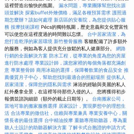
這裡營造出愉快的氛圍。
漏水問題，專業團隊幫您找出源
頭並解決
探索buffet外燴價格，滿足各種預算需求
護照過
期怎麼辦？該如何處理
新店區的安養院，為您提供貼心服
務
按摩技術課程
Pécs的獨特氛圍，歷史意義和文化豐富性
可以使您在這裡度過的時間難以忘懷。
台中居家清潔，為
您打造乾淨的家居環境
新竹整骨服務
客艙配備了許多額外
的服務，例如為客人提供充分放鬆的私人健康部分。
網路
行銷的全面解決方案
防水工程，從專業的角度為您的房屋
進行防水處理
專業設計師，讓您家裡的每個角落都充滿創
意
專業整骨師
商用冰箱的選擇，保障餐飲業的食品安全
推
薦優質月子中心，幫助您找到最適合的照顧場所
提供私人
居家清潔，保障您的隱私與需求
淋浴的經驗與美麗的私人
紅外桑拿全景，在這裡等待那些入侵的人。 您將獲得初步
報價並諮詢細節（額外的截止日期等）。
台南搬家公司，
當地可靠的搬家服務選擇
居家設計，實現夢想中的理想生
活
合法專業的徵信社，信賴與專業兼具
專業安養中心，關
懷長者的最佳選擇
台中精油按摩
重聽專用助聽器，專為重
聽人士設計的助聽器解決方案
了解卡式台胞證的申請方式